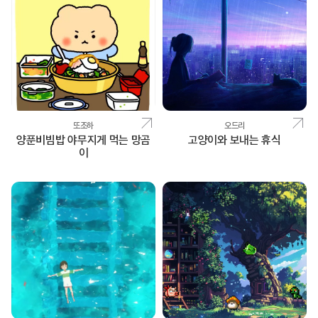
또조하
오드리
양푼비빔밥 야무지게 먹는 망곰
고양이와 보내는 휴식
이