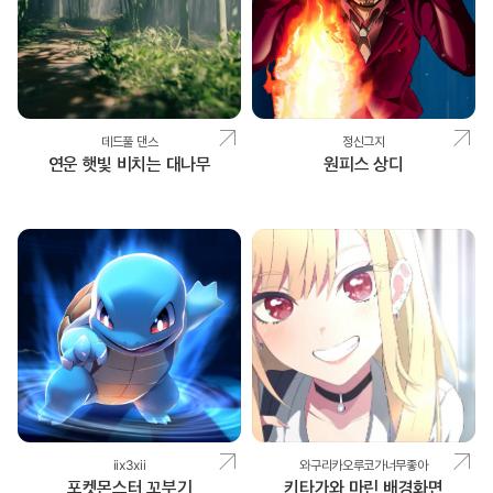
데드풀 댄스
정신그지
연운 햇빛 비치는 대나무
원피스 상디
iix3xii
와구리카오루코가너무좋아
포켓몬스터 꼬부기
키타가와 마린 배경화면