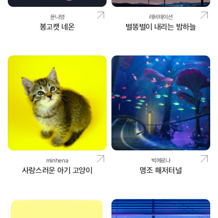
윤나영
레비테이션
봉고캣 네온
별똥별이 내리는 밤하늘
minhena
빅메로나
사랑스러운 아기 고양이
명조 해저터널