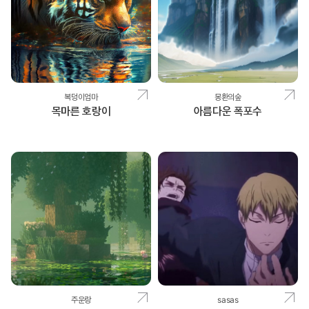
복덩이엄마
몽환의숲
목마른 호랑이
아름다운 폭포수
주운랑
sasas