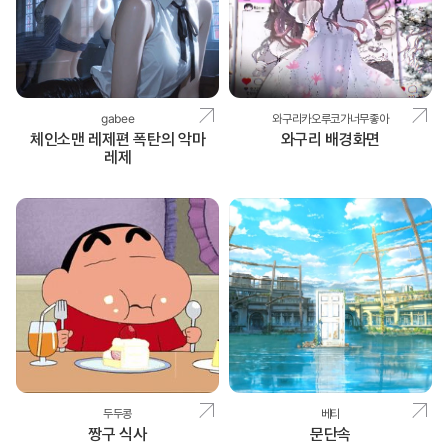
gabee
와구리카오루코가너무좋아
체인소맨 레제편 폭탄의 악마
와구리 배경화면
레제
두두콩
베티
짱구 식사
문단속