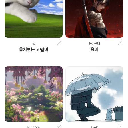
쉘
움바움바
훔쳐보는 고먐미
움바
레비테이션
JaeD