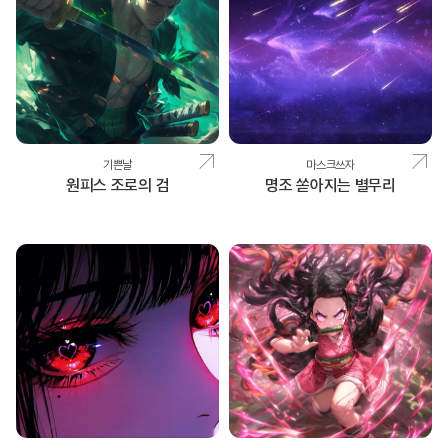
기쁜날
마스크쓰자
원피스 조로의 검
명조 쏟아지는 별무리