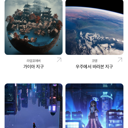
라임포에버
코엥
가이아 지구
우주에서 바라본 지구