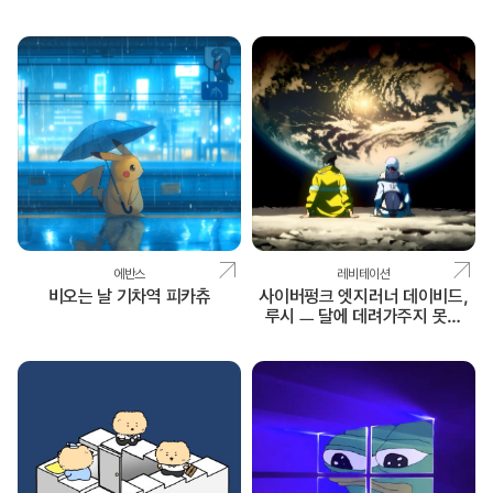
에반스
레비테이션
비오는 날 기차역 피카츄
사이버펑크 엣지러너 데이비드,
루시 ㅡ 달에 데려가주지 못해
서 미안해