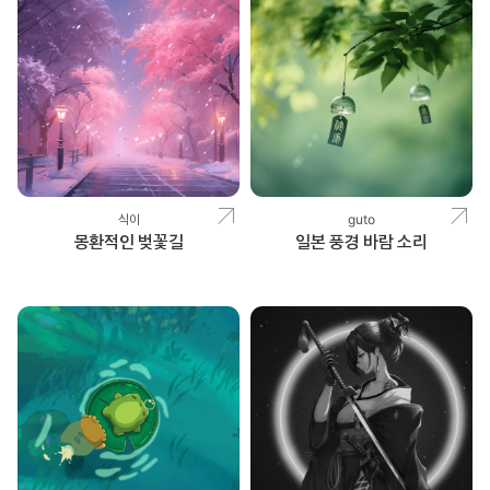
식이
guto
몽환적인 벚꽃길
일본 풍경 바람 소리