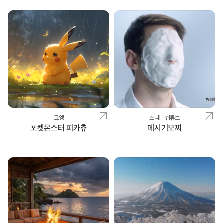
코엥
스나는 십튜브
포켓몬스터 피카츄
메시기모찌