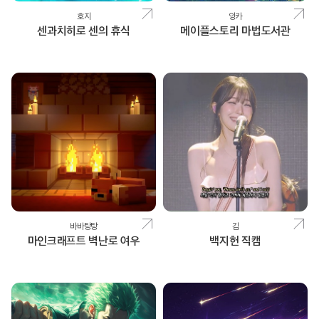
호지
잉카
센과치히로 센의 휴식
메이플스토리 마법도서관
바바탕탕
김
마인크래프트 벽난로 여우
백지헌 직캠