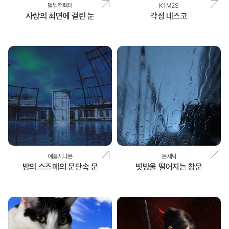
덤벨컬렉터
K1M2S
사랑의 최면에 걸린 눈
각성 네즈코
애플시나몬
은채씨
밤의 스즈메의 문단속 문
빗방울 떨어지는 창문