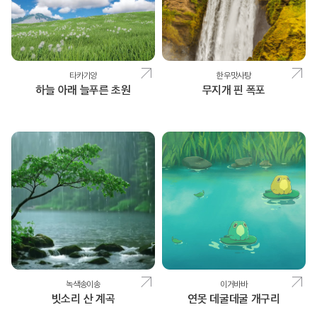
타카기양
한우맛사탕
하늘 아래 늘푸른 초원
무지개 핀 폭포
녹색송이송
이거바바
빗소리 산 계곡
연못 데굴데굴 개구리