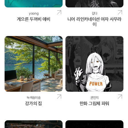
yoong
깊다
게으른 두꺼비 애비
니어 리인카네이션 여자 사무라
이
녹색송이송
권민지
강가의 집
만화 그림체 파워