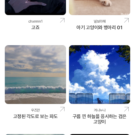
chxnmn1
널보라해
고죠
아기 고양이와 병아리 01
우즈만
겨니누나
고정된 각도로 보는 파도
구름 낀 하늘을 응시하는 검은
고양이