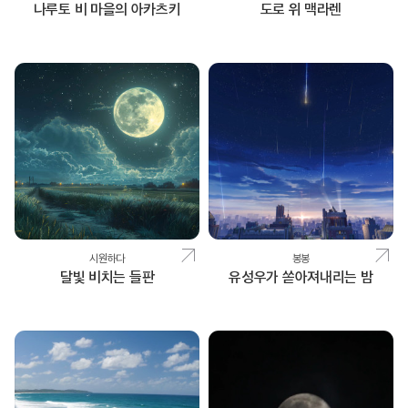
나루토 비 마을의 아카츠키
도로 위 맥라렌
시원하다
봉봉
달빛 비치는 들판
유성우가 쏟아져내리는 밤