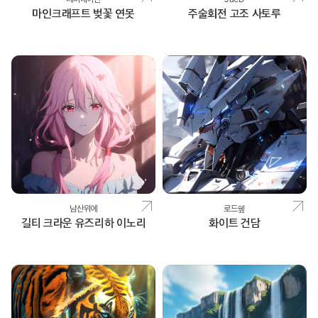
마인크래프트 벚꽃 연못
주술회전 고조 사토루
남산위에
로드쉪
길티 크라운 유즈리하 이노리
화이트 건담