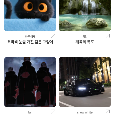
하루야채
밍밍
호박색 눈을 가진 검은 고양이
계곡의 폭포
fan
snow white