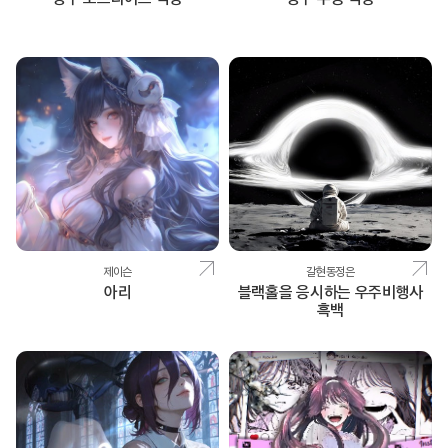
제이슨
갈현동정은
아리
블랙홀을 응시하는 우주비행사
흑백