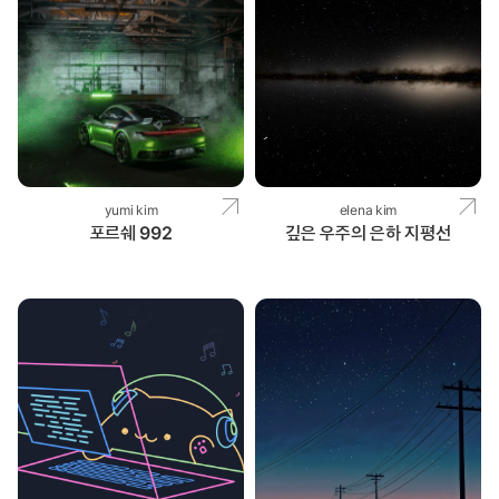
yumi kim
elena kim
포르쉐 992
깊은 우주의 은하 지평선