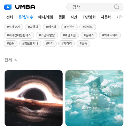
검
색
전체
음악/가수
애니/게임
동물
자연
TV/영화
자동차
기타
#도기코기
#고양이
#에스파
#뉴진스
#아이유
#케이팝데몬헌터스
#귀멸의칼날
#체인소맨
#원피스
#최애의아이
#호수
#람보르기니
#바다
#페라리
#숲속
전체
>