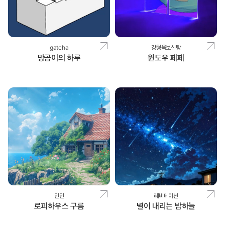
gatcha
강형욱보신탕
망곰이의 하루
윈도우 페페
민민
레비테이션
로피하우스 구름
별이 내리는 밤하늘