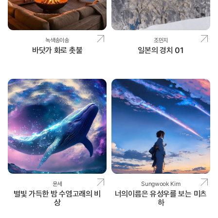
녹색송이송
조민지
바닷가 화로 촛불
일본의 경치 01
윤세
Sungwook Kim
별빛 가득한 밤 수염고래의 비
너의이름은 유성우를 보는 미츠
상
하