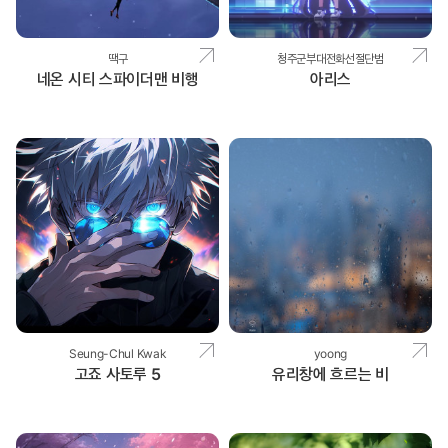
땍구
청주군부대전화선절단범
네온 시티 스파이더맨 비행
아리스
Seung-Chul Kwak
yoong
고죠 사토루 5
유리창에 흐르는 비