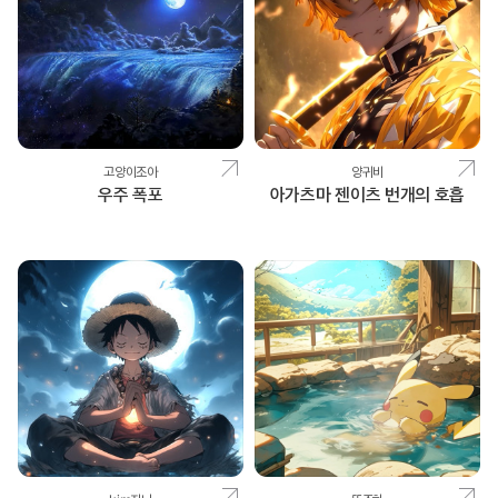
고양이조아
양귀비
우주 폭포
아가츠마 젠이츠 번개의 호흡