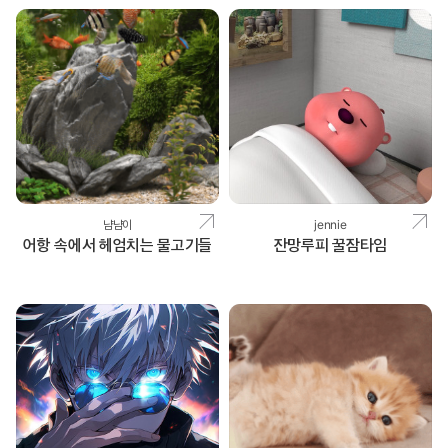
냠냠이
jennie
어항 속에서 헤엄치는 물고기들
잔망루피 꿀잠타임