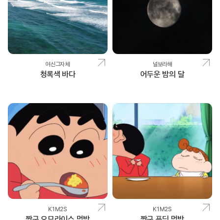
여신그자체
널보라해
청록색 바다
어두운 밤의 달
K1M2S
K1M2S
짱구 오므라이스 먹방
짱구 푸딩 먹방