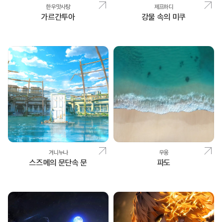
한우맛사탕
제프하디
가르간투아
강물 속의 미쿠
겨니누나
우웅
스즈메의 문단속 문
파도