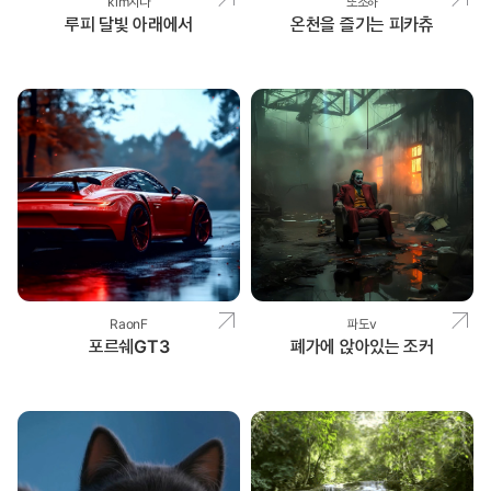
kim지나
또조하
루피 달빛 아래에서
온천을 즐기는 피카츄
RaonF
파도v
포르쉐GT3
폐가에 앉아있는 조커